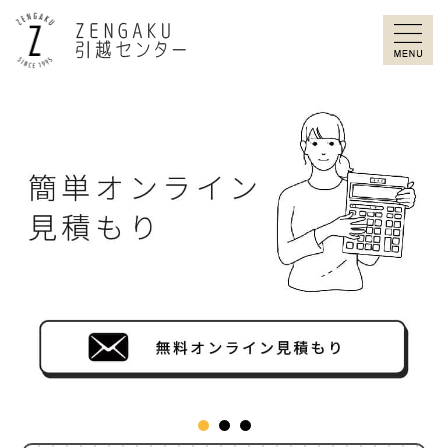
ZENGAKU引