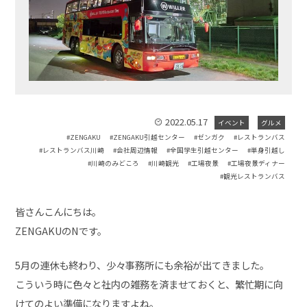
2022.05.17
イベント
グルメ
ZENGAKU
ZENGAKU引越センター
ゼンガク
レストランバス
レストランバス川崎
会社周辺情報
全国学生引越センター
単身引越し
川崎のみどころ
川崎観光
工場夜景
工場夜景ディナー
観光レストランバス
皆さんこんにちは。
ZENGAKUのNです。
5月の連休も終わり、少々事務所にも余裕が出てきました。
こういう時に色々と社内の雑務を済ませておくと、繁忙期に向
けてのよい準備になりますよね。